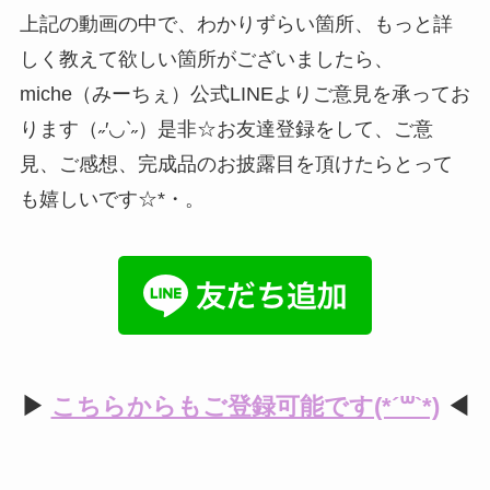
上記の動画の中で、わかりずらい箇所、もっと詳
しく教えて欲しい箇所がございましたら、
miche（みーちぇ）公式LINEよりご意見を承ってお
ります（˶′◡‵˶）是非☆お友達登録をして、ご意
見、ご感想、完成品のお披露目を頂けたらとって
も嬉しいです☆*・。
▶︎
こちらからもご登録可能です(*´꒳`*)
◀︎