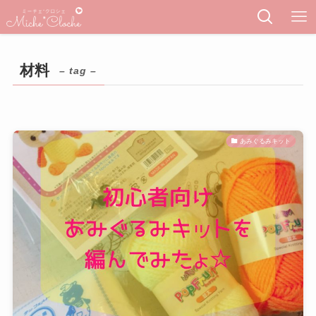
材料
– tag –
あみぐるみキット