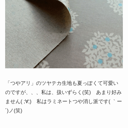
「つやアリ」のツヤテカ生地も夏っぽくて可愛い
のですが、、、私は、扱いずらく(笑) あまり好み
ません( ;∀;) 私はラミネートつや消し派です( ｀ー
´)ノ(笑)