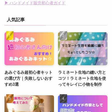
▶ ハンドメイド販売初心者ガイド
人気記事
あみぐるみ超初心者キット
ラミネート生地の縫い方と
の選び方｜失敗しないおす
コツ！ラミネート生地を使
すめ3選
ってキレイに小物を制作